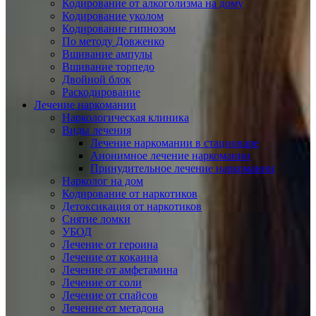
Кодирование от алкоголизма на дому
Кодирование уколом
Кодирование гипнозом
По методу Довженко
Вшивание ампулы
Вшивание торпедо
Двойной блок
Раскодирование
Лечение наркомании
Наркологическая клиника
Виды лечения
Лечение наркомании в стационаре
Анонимное лечение наркомании
Принудительное лечение наркомании
Нарколог на дом
Кодирование от наркотиков
Детоксикация от наркотиков
Снятие ломки
УБОД
Лечение от героина
Лечение от кокаина
Лечение от амфетамина
Лечение от соли
Лечение от спайсов
Лечение от метадона