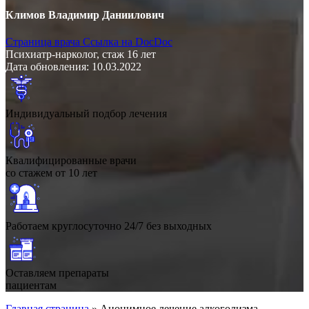
Климов Владимир Даниилович
Страница врача
Ссылка на DocDoc
Психиатр-нарколог, стаж 16 лет
Дата обновления: 10.03.2022
Индивидуальный подбор лечения
Квалифицированные врачи
со стажем от 10 лет
Работаем круглосуточно 24/7 без выходных
Оставляем препараты
пациентам
Главная страница
»
Анонимное лечение алкоголизма