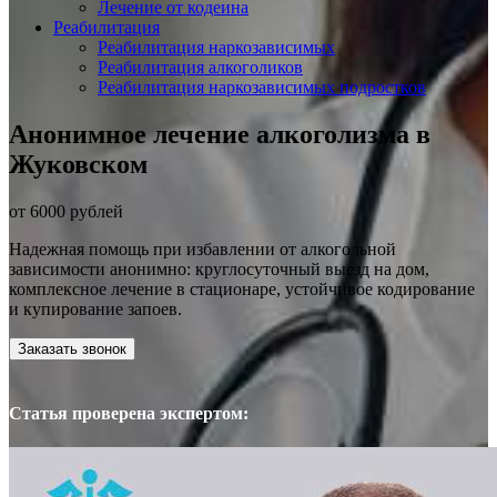
Лечение от кодеина
Реабилитация
Реабилитация наркозависимых
Реабилитация алкоголиков
Реабилитация наркозависимых подростков
Анонимное лечение алкоголизма в
Жуковском
от 6000 рублей
Надежная помощь при избавлении от алкогольной
зависимости анонимно: круглосуточный выезд на дом,
комплексное лечение в стационаре, устойчивое кодирование
и купирование запоев.
Заказать звонок
Статья проверена экспертом: