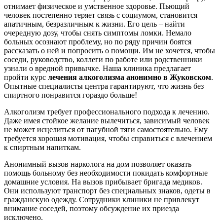
отнимает физическое и умственное здоровье. Пьющий
человек постепенно теряет связь с социумом, становится
апатичным, безразличным к жизни. Его цель – найти
очередную дозу, чтобы снять симптомы ломки. Немало
больных осознают проблему, но по ряду причин боятся
рассказать о ней и попросить о помощи. Им не хочется, чтобы
соседи, руководство, коллеги по работе или родственники
узнали о вредной привычке. Наша клиника предлагает
пройти курс
лечения алкоголизма анонимно в Жуковском
.
Опытные специалисты центра гарантируют, что жизнь без
спиртного понравится гораздо больше!
Алкоголизм требует профессионального подхода к лечению.
Даже имея стойкое желание вылечиться, зависимый человек
не может исцелиться от пагубной тяги самостоятельно. Ему
требуется хорошая мотивация, чтобы справиться с влечением
к спиртным напиткам.
Анонимный вызов нарколога на дом позволяет оказать
помощь больному без необходимости покидать комфортные
домашние условия. На вызов прибывает бригада медиков.
Они используют транспорт без специальных знаков, одеты в
гражданскую одежду. Сотрудники клиники не привлекут
внимание соседей, поэтому обсуждение их приезда
исключено.