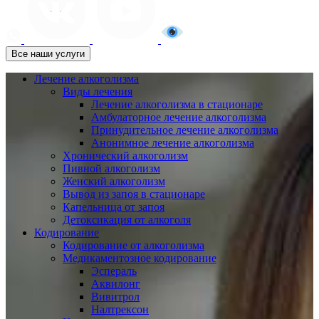
Все наши услуги
Лечение алкоголизма
Виды лечения
Лечение алкоголизма в стационаре
Амбулаторное лечение алкоголизма
Принудительное лечение алкоголизма
Анонимное лечение алкоголизма
Хронический алкоголизм
Пивной алкоголизм
Женский алкоголизм
Вывод из запоя в стационаре
Капельница от запоя
Детоксикация от алкоголя
Кодирование
Кодирование от алкоголизма
Медикаментозное кодирование
Эспераль
Аквилонг
Вивитрол
Налтрексон